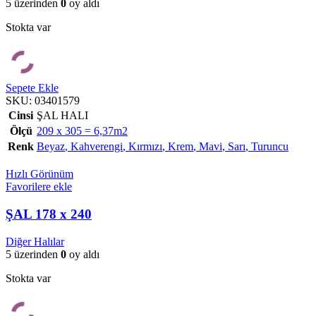
5 üzerinden
0
oy aldı
Stokta var
Sepete Ekle
SKU:
03401579
Cinsi
ŞAL HALI
Ölçü
209 x 305 = 6,37m2
Renk
Beyaz
,
Kahverengi
,
Kırmızı
,
Krem
,
Mavi
,
Sarı
,
Turuncu
Hızlı Görünüm
Favorilere ekle
ŞAL 178 x 240
Diğer Halılar
5 üzerinden
0
oy aldı
Stokta var