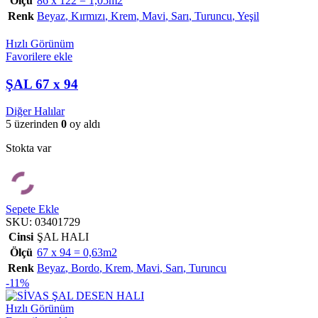
Ölçü
86 x 122 = 1,05m2
Renk
Beyaz
,
Kırmızı
,
Krem
,
Mavi
,
Sarı
,
Turuncu
,
Yeşil
Hızlı Görünüm
Favorilere ekle
ŞAL 67 x 94
Diğer Halılar
5 üzerinden
0
oy aldı
Stokta var
Sepete Ekle
SKU:
03401729
Cinsi
ŞAL HALI
Ölçü
67 x 94 = 0,63m2
Renk
Beyaz
,
Bordo
,
Krem
,
Mavi
,
Sarı
,
Turuncu
-11%
Hızlı Görünüm