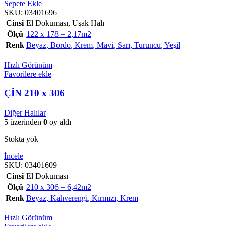
Sepete Ekle
SKU:
03401696
Cinsi
El Dokuması
,
Uşak Halı
Ölçü
122 x 178 = 2,17m2
Renk
Beyaz
,
Bordo
,
Krem
,
Mavi
,
Sarı
,
Turuncu
,
Yeşil
Hızlı Görünüm
Favorilere ekle
ÇİN 210 x 306
Diğer Halılar
5 üzerinden
0
oy aldı
Stokta yok
İncele
SKU:
03401609
Cinsi
El Dokuması
Ölçü
210 x 306 = 6,42m2
Renk
Beyaz
,
Kahverengi
,
Kırmızı
,
Krem
Hızlı Görünüm