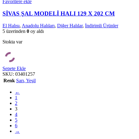
Favorilere ekle
SİVAS ŞAL MODELİ HALI 129 X 202 CM
El Halısı
,
Anadolu Halıları
,
Diğer Halılar
,
İndirimli Ürünler
5 üzerinden
0
oy aldı
Stokta var
Sepete Ekle
SKU:
03401257
Renk
Sarı
,
Yeşil
←
1
2
3
4
5
6
→