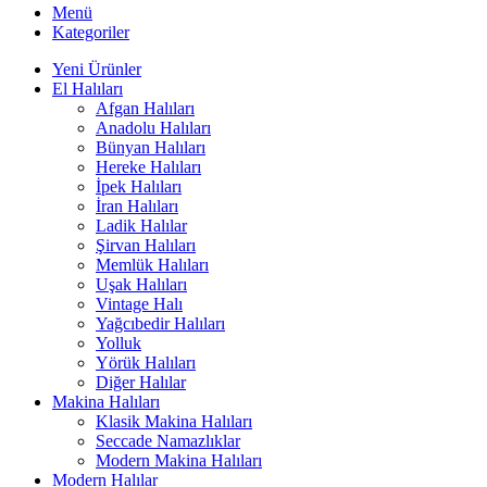
Menü
Kategoriler
Yeni Ürünler
El Halıları
Afgan Halıları
Anadolu Halıları
Bünyan Halıları
Hereke Halıları
İpek Halıları
İran Halıları
Ladik Halılar
Şirvan Halıları
Memlük Halıları
Uşak Halıları
Vintage Halı
Yağcıbedir Halıları
Yolluk
Yörük Halıları
Diğer Halılar
Makina Halıları
Klasik Makina Halıları
Seccade Namazlıklar
Modern Makina Halıları
Modern Halılar