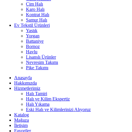
Çim Halı
Karo Halı
Kontrat Halı
Samur Halı
Ev Tekstil Ürünleri
Yastık
Yorgan
Battaniye
Bornoz
Havlu
Lisanslı Ürünler
Nevresim Takımı
Pike Takımı
Anasayfa
Hakkımızda
Hizmetlerimiz
Halı Tamiri
Halı ve Kilim Ekspertiz
Halı Yıkama
Eski Halı ve Kilimlerinizi Alıyoruz
Katalog
Mağaza
İletişim
Favoriler