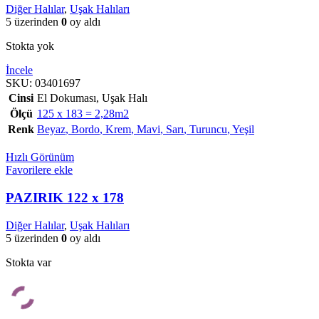
Diğer Halılar
,
Uşak Halıları
5 üzerinden
0
oy aldı
Stokta yok
İncele
SKU:
03401697
Cinsi
El Dokuması
,
Uşak Halı
Ölçü
125 x 183 = 2,28m2
Renk
Beyaz
,
Bordo
,
Krem
,
Mavi
,
Sarı
,
Turuncu
,
Yeşil
Hızlı Görünüm
Favorilere ekle
PAZIRIK 122 x 178
Diğer Halılar
,
Uşak Halıları
5 üzerinden
0
oy aldı
Stokta var