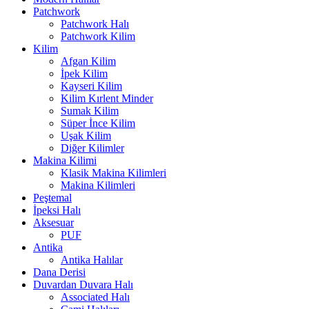
Patchwork
Patchwork Halı
Patchwork Kilim
Kilim
Afgan Kilim
İpek Kilim
Kayseri Kilim
Kilim Kırlent Minder
Sumak Kilim
Süper İnce Kilim
Uşak Kilim
Diğer Kilimler
Makina Kilimi
Klasik Makina Kilimleri
Makina Kilimleri
Peştemal
İpeksi Halı
Aksesuar
PUF
Antika
Antika Halılar
Dana Derisi
Duvardan Duvara Halı
Associated Halı