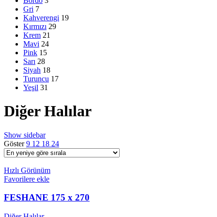
Bordo
3
Gri
7
Kahverengi
19
Kırmızı
29
Krem
21
Mavi
24
Pink
15
Sarı
28
Siyah
18
Turuncu
17
Yeşil
31
Diğer Halılar
Show sidebar
Göster
9
12
18
24
Hızlı Görünüm
Favorilere ekle
FESHANE 175 x 270
Diğer Halılar