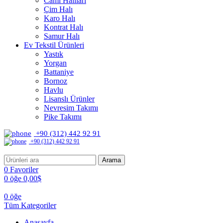
Cami Halıları
Çim Halı
Karo Halı
Kontrat Halı
Samur Halı
Ev Tekstil Ürünleri
Yastık
Yorgan
Battaniye
Bornoz
Havlu
Lisanslı Ürünler
Nevresim Takımı
Pike Takımı
+90 (312) 442 92 91
+90 (312) 442 92 91
Arama
0
Favoriler
0
öğe
0,00
$
0
öğe
Tüm Kategoriler
Anasayfa