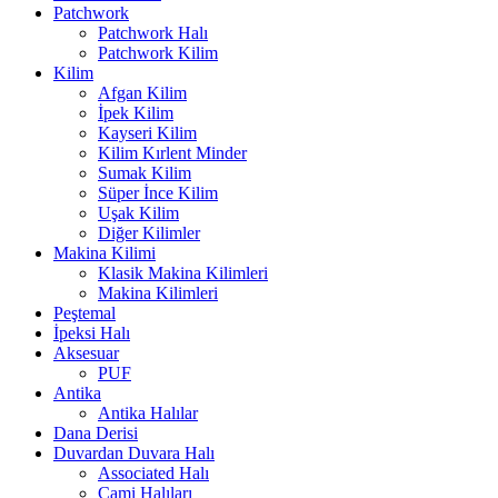
Patchwork
Patchwork Halı
Patchwork Kilim
Kilim
Afgan Kilim
İpek Kilim
Kayseri Kilim
Kilim Kırlent Minder
Sumak Kilim
Süper İnce Kilim
Uşak Kilim
Diğer Kilimler
Makina Kilimi
Klasik Makina Kilimleri
Makina Kilimleri
Peştemal
İpeksi Halı
Aksesuar
PUF
Antika
Antika Halılar
Dana Derisi
Duvardan Duvara Halı
Associated Halı
Cami Halıları