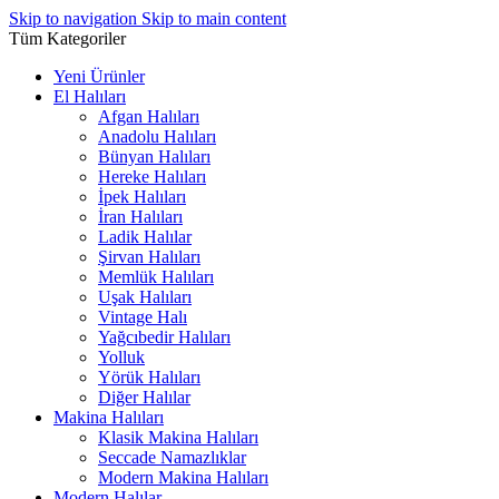
Skip to navigation
Skip to main content
Tüm Kategoriler
Yeni Ürünler
El Halıları
Afgan Halıları
Anadolu Halıları
Bünyan Halıları
Hereke Halıları
İpek Halıları
İran Halıları
Ladik Halılar
Şirvan Halıları
Memlük Halıları
Uşak Halıları
Vintage Halı
Yağcıbedir Halıları
Yolluk
Yörük Halıları
Diğer Halılar
Makina Halıları
Klasik Makina Halıları
Seccade Namazlıklar
Modern Makina Halıları
Modern Halılar