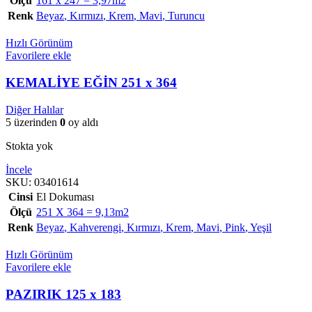
Ölçü
161 x 247 = 3,97m2
Renk
Beyaz
,
Kırmızı
,
Krem
,
Mavi
,
Turuncu
Hızlı Görünüm
Favorilere ekle
KEMALİYE EĞİN 251 x 364
Diğer Halılar
5 üzerinden
0
oy aldı
Stokta yok
İncele
SKU:
03401614
Cinsi
El Dokuması
Ölçü
251 X 364 = 9,13m2
Renk
Beyaz
,
Kahverengi
,
Kırmızı
,
Krem
,
Mavi
,
Pink
,
Yeşil
Hızlı Görünüm
Favorilere ekle
PAZIRIK 125 x 183