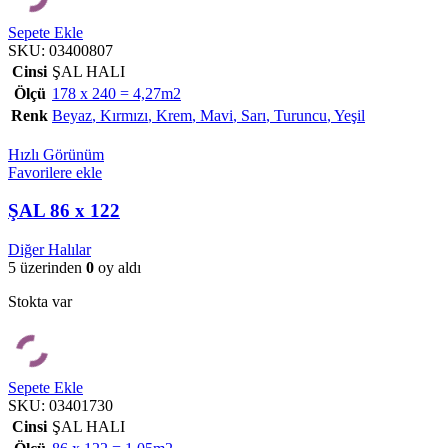
Sepete Ekle
SKU:
03400807
Cinsi
ŞAL HALI
Ölçü
178 x 240 = 4,27m2
Renk
Beyaz
,
Kırmızı
,
Krem
,
Mavi
,
Sarı
,
Turuncu
,
Yeşil
Hızlı Görünüm
Favorilere ekle
ŞAL 86 x 122
Diğer Halılar
5 üzerinden
0
oy aldı
Stokta var
Sepete Ekle
SKU:
03401730
Cinsi
ŞAL HALI