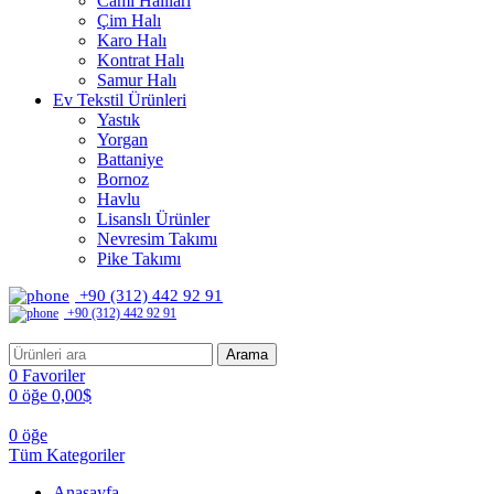
Cami Halıları
Çim Halı
Karo Halı
Kontrat Halı
Samur Halı
Ev Tekstil Ürünleri
Yastık
Yorgan
Battaniye
Bornoz
Havlu
Lisanslı Ürünler
Nevresim Takımı
Pike Takımı
+90 (312) 442 92 91
+90 (312) 442 92 91
Arama
0
Favoriler
0
öğe
0,00
$
0
öğe
Tüm Kategoriler
Anasayfa