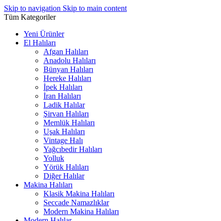
Skip to navigation
Skip to main content
Tüm Kategoriler
Yeni Ürünler
El Halıları
Afgan Halıları
Anadolu Halıları
Bünyan Halıları
Hereke Halıları
İpek Halıları
İran Halıları
Ladik Halılar
Şirvan Halıları
Memlük Halıları
Uşak Halıları
Vintage Halı
Yağcıbedir Halıları
Yolluk
Yörük Halıları
Diğer Halılar
Makina Halıları
Klasik Makina Halıları
Seccade Namazlıklar
Modern Makina Halıları
Modern Halılar