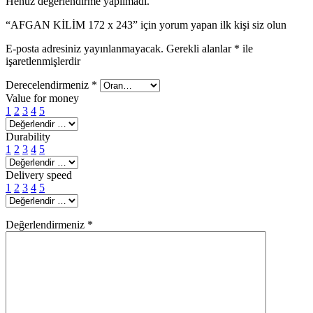
Henüz değerlendirme yapılmadı.
“AFGAN KİLİM 172 x 243” için yorum yapan ilk kişi siz olun
E-posta adresiniz yayınlanmayacak.
Gerekli alanlar
*
ile
işaretlenmişlerdir
Derecelendirmeniz
*
Value for money
1
2
3
4
5
Durability
1
2
3
4
5
Delivery speed
1
2
3
4
5
Değerlendirmeniz
*