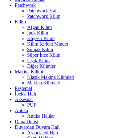
Patchwork
Patchwork Halı
Patchwork Kilim
Kilim
Afgan Kilim
İpek Kilim
Kayseri Kilim
Kilim Kırlent Minder
Sumak Kilim
Süper İnce Kilim
Uşak Kilim
Diğer Kilimler
Makina Kilimi
Klasik Makina Kilimleri
Makina Kilimleri
Peştemal
İpeksi Halı
Aksesuar
PUF
Antika
Antika Halılar
Dana Derisi
Duvardan Duvara Halı
Associated Halı