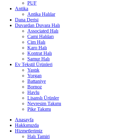
PUF
Antika
Antika Halılar
Dana Derisi
Duvardan Duvara Halı
Associated Halı
Cami Halıları
Çim Halı
Karo Halı
Kontrat Halı
Samur Halı
Ev Tekstil Ürünleri
Yastık
Yorgan
Battaniye
Bornoz
Havlu
Lisanslı Ürünler
Nevresim Takımı
Pike Takımı
Anasayfa
Hakkımızda
Hizmetlerimiz
Halı Tamiri