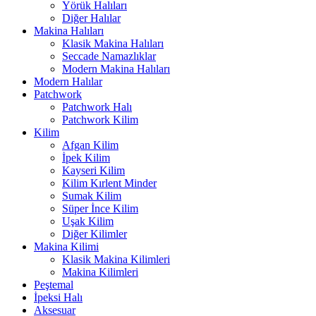
Yörük Halıları
Diğer Halılar
Makina Halıları
Klasik Makina Halıları
Seccade Namazlıklar
Modern Makina Halıları
Modern Halılar
Patchwork
Patchwork Halı
Patchwork Kilim
Kilim
Afgan Kilim
İpek Kilim
Kayseri Kilim
Kilim Kırlent Minder
Sumak Kilim
Süper İnce Kilim
Uşak Kilim
Diğer Kilimler
Makina Kilimi
Klasik Makina Kilimleri
Makina Kilimleri
Peştemal
İpeksi Halı
Aksesuar