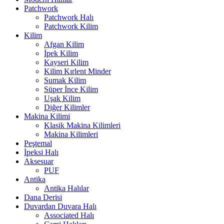
Patchwork
Patchwork Halı
Patchwork Kilim
Kilim
Afgan Kilim
İpek Kilim
Kayseri Kilim
Kilim Kırlent Minder
Sumak Kilim
Süper İnce Kilim
Uşak Kilim
Diğer Kilimler
Makina Kilimi
Klasik Makina Kilimleri
Makina Kilimleri
Peştemal
İpeksi Halı
Aksesuar
PUF
Antika
Antika Halılar
Dana Derisi
Duvardan Duvara Halı
Associated Halı