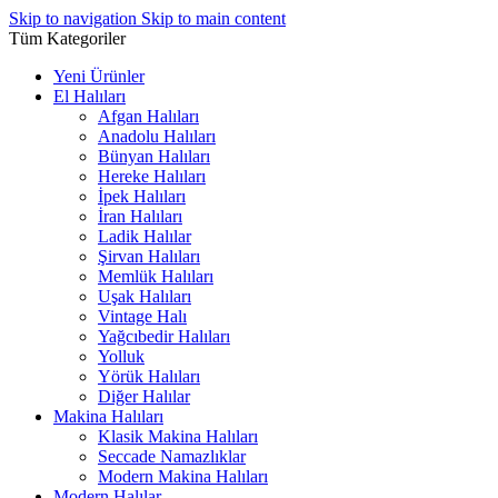
Skip to navigation
Skip to main content
Tüm Kategoriler
Yeni Ürünler
El Halıları
Afgan Halıları
Anadolu Halıları
Bünyan Halıları
Hereke Halıları
İpek Halıları
İran Halıları
Ladik Halılar
Şirvan Halıları
Memlük Halıları
Uşak Halıları
Vintage Halı
Yağcıbedir Halıları
Yolluk
Yörük Halıları
Diğer Halılar
Makina Halıları
Klasik Makina Halıları
Seccade Namazlıklar
Modern Makina Halıları
Modern Halılar