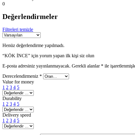
0
Değerlendirmeler
Filtreleri temizle
Henüz değerlendirme yapılmadı.
“KÖK İNCE” için yorum yapan ilk kişi siz olun
E-posta adresiniz yayınlanmayacak.
Gerekli alanlar
*
ile işaretlenmişl
Derecelendirmeniz
*
Value for money
1
2
3
4
5
Durability
1
2
3
4
5
Delivery speed
1
2
3
4
5