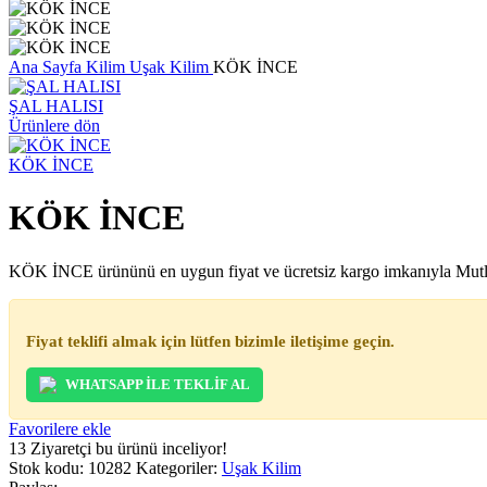
Ana Sayfa
Kilim
Uşak Kilim
KÖK İNCE
ŞAL HALISI
Ürünlere dön
KÖK İNCE
KÖK İNCE
KÖK İNCE ürününü en uygun fiyat ve ücretsiz kargo imkanıyla Mutluc
Fiyat teklifi almak için lütfen bizimle iletişime geçin.
WHATSAPP İLE TEKLİF AL
Favorilere ekle
13
Ziyaretçi bu ürünü inceliyor!
Stok kodu:
10282
Kategoriler:
Uşak Kilim