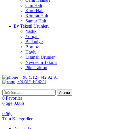
Cami Halıları
Çim Halı
Karo Halı
Kontrat Halı
Samur Halı
Ev Tekstil Ürünleri
Yastık
Yorgan
Battaniye
Bornoz
Havlu
Lisanslı Ürünler
Nevresim Takımı
Pike Takımı
+90 (312) 442 92 91
+90 (312) 442 92 91
Arama
0
Favoriler
0
öğe
0,00
$
0
öğe
Tüm Kategoriler
Anasayfa