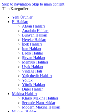
Skip to navigation
Skip to main content
Tüm Kategoriler
Yeni Ürünler
El Halıları
Afgan Halıları
Anadolu Halıları
Bünyan Halıları
Hereke Halıları
İpek Halıları
İran Halıları
Ladik Halılar
Şirvan Halıları
Memlük Halıları
Uşak Halıları
Vintage Halı
Yağcıbedir Halıları
Yolluk
Yörük Halıları
Diğer Halılar
Makina Halıları
Klasik Makina Halıları
Seccade Namazlıklar
Modern Makina Halıları
Modern Halılar