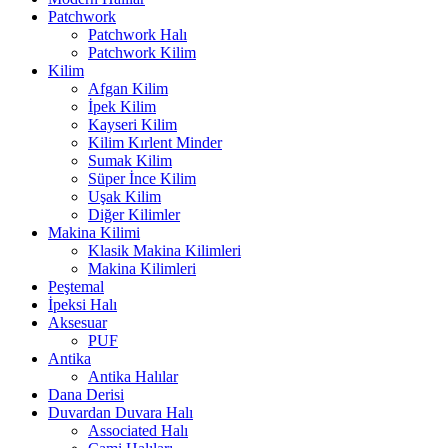
Patchwork
Patchwork Halı
Patchwork Kilim
Kilim
Afgan Kilim
İpek Kilim
Kayseri Kilim
Kilim Kırlent Minder
Sumak Kilim
Süper İnce Kilim
Uşak Kilim
Diğer Kilimler
Makina Kilimi
Klasik Makina Kilimleri
Makina Kilimleri
Peştemal
İpeksi Halı
Aksesuar
PUF
Antika
Antika Halılar
Dana Derisi
Duvardan Duvara Halı
Associated Halı