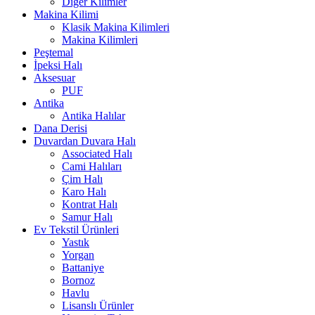
Diğer Kilimler
Makina Kilimi
Klasik Makina Kilimleri
Makina Kilimleri
Peştemal
İpeksi Halı
Aksesuar
PUF
Antika
Antika Halılar
Dana Derisi
Duvardan Duvara Halı
Associated Halı
Cami Halıları
Çim Halı
Karo Halı
Kontrat Halı
Samur Halı
Ev Tekstil Ürünleri
Yastık
Yorgan
Battaniye
Bornoz
Havlu
Lisanslı Ürünler