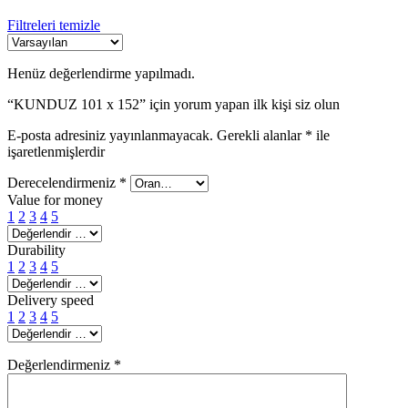
Filtreleri temizle
Henüz değerlendirme yapılmadı.
“KUNDUZ 101 x 152” için yorum yapan ilk kişi siz olun
E-posta adresiniz yayınlanmayacak.
Gerekli alanlar
*
ile
işaretlenmişlerdir
Derecelendirmeniz
*
Value for money
1
2
3
4
5
Durability
1
2
3
4
5
Delivery speed
1
2
3
4
5
Değerlendirmeniz
*