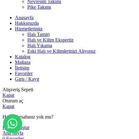
Nevresim Takımı
Pike Takımı
Anasayfa
Hakkımızda
Hizmetlerimiz
Halı Tamiri
Halı ve Kilim Ekspertiz
Halı Yıkama
Eski Halı ve Kilimlerinizi Alıyoruz
Katalog
Mağaza
İletişim
Favoriler
Giriş / Kayıt
Alışveriş Sepeti
Kapat
Oturum aç
Kapat
Henüz hesabınız yok mu?
Hesap oluştur
Ana Sayfa
0
Favoriler