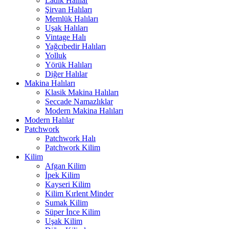
Ladik Halılar
Şirvan Halıları
Memlük Halıları
Uşak Halıları
Vintage Halı
Yağcıbedir Halıları
Yolluk
Yörük Halıları
Diğer Halılar
Makina Halıları
Klasik Makina Halıları
Seccade Namazlıklar
Modern Makina Halıları
Modern Halılar
Patchwork
Patchwork Halı
Patchwork Kilim
Kilim
Afgan Kilim
İpek Kilim
Kayseri Kilim
Kilim Kırlent Minder
Sumak Kilim
Süper İnce Kilim
Uşak Kilim