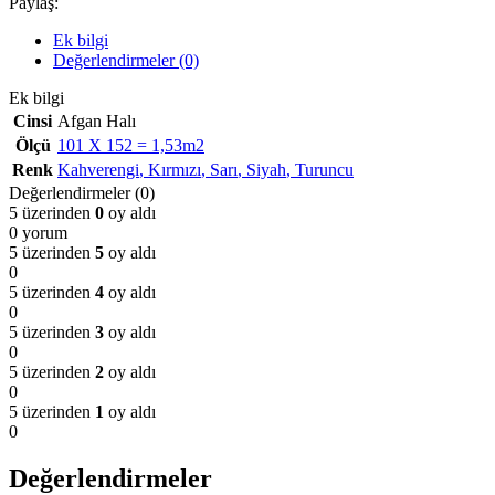
Paylaş:
Ek bilgi
Değerlendirmeler (0)
Ek bilgi
Cinsi
Afgan Halı
Ölçü
101 X 152 = 1,53m2
Renk
Kahverengi
,
Kırmızı
,
Sarı
,
Siyah
,
Turuncu
Değerlendirmeler (0)
5 üzerinden
0
oy aldı
0 yorum
5 üzerinden
5
oy aldı
0
5 üzerinden
4
oy aldı
0
5 üzerinden
3
oy aldı
0
5 üzerinden
2
oy aldı
0
5 üzerinden
1
oy aldı
0
Değerlendirmeler