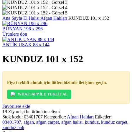
Ana Sayfa
El Halısı
Afgan Halıları
KUNDUZ 101 x 152
BÜNYAN 196 x 296
Ürünlere dön
ANTİK UŞAK 88 x 144
KUNDUZ 101 x 152
Fiyat teklifi almak için lütfen bizimle iletişime geçin.
WHATSAPP İLE TEKLİF AL
Favorilere ekle
19
Ziyaretçi bu ürünü inceliyor!
Stok kodu:
03401707
Kategoriler:
Afgan Halıları
Etiketler:
03401707
,
afgan
,
afgan carpet
,
afgan halısı
,
kunduz
,
kunduz carpet
,
kunduz halı