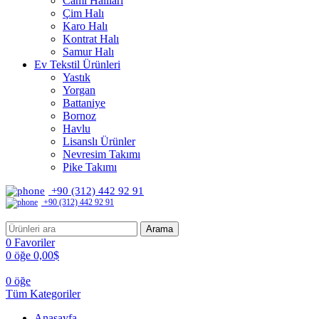
Cami Halıları
Çim Halı
Karo Halı
Kontrat Halı
Samur Halı
Ev Tekstil Ürünleri
Yastık
Yorgan
Battaniye
Bornoz
Havlu
Lisanslı Ürünler
Nevresim Takımı
Pike Takımı
+90 (312) 442 92 91
+90 (312) 442 92 91
Arama
0
Favoriler
0
öğe
0,00
$
0
öğe
Tüm Kategoriler
Anasayfa