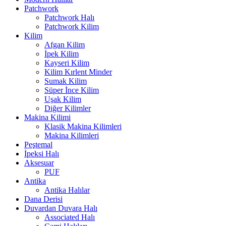
Patchwork
Patchwork Halı
Patchwork Kilim
Kilim
Afgan Kilim
İpek Kilim
Kayseri Kilim
Kilim Kırlent Minder
Sumak Kilim
Süper İnce Kilim
Uşak Kilim
Diğer Kilimler
Makina Kilimi
Klasik Makina Kilimleri
Makina Kilimleri
Peştemal
İpeksi Halı
Aksesuar
PUF
Antika
Antika Halılar
Dana Derisi
Duvardan Duvara Halı
Associated Halı