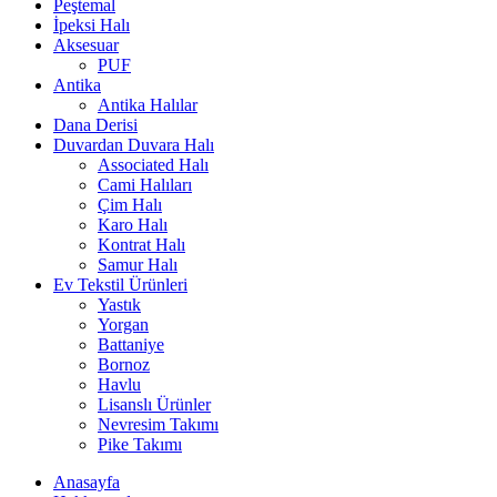
Peştemal
İpeksi Halı
Aksesuar
PUF
Antika
Antika Halılar
Dana Derisi
Duvardan Duvara Halı
Associated Halı
Cami Halıları
Çim Halı
Karo Halı
Kontrat Halı
Samur Halı
Ev Tekstil Ürünleri
Yastık
Yorgan
Battaniye
Bornoz
Havlu
Lisanslı Ürünler
Nevresim Takımı
Pike Takımı
Anasayfa