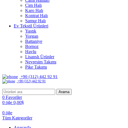
Cami Halıları
Çim Halı
Karo Halı
Kontrat Halı
Samur Halı
Ev Tekstil Ürünleri
Yastık
Yorgan
Battaniye
Bornoz
Havlu
Lisanslı Ürünler
Nevresim Takımı
Pike Takımı
+90 (312) 442 92 91
+90 (312) 442 92 91
Arama
0
Favoriler
0
öğe
0,00
$
0
öğe
Tüm Kategoriler
Anasayfa