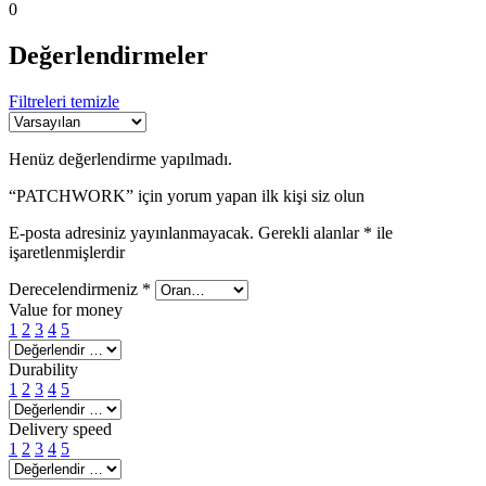
0
Değerlendirmeler
Filtreleri temizle
Henüz değerlendirme yapılmadı.
“PATCHWORK” için yorum yapan ilk kişi siz olun
E-posta adresiniz yayınlanmayacak.
Gerekli alanlar
*
ile
işaretlenmişlerdir
Derecelendirmeniz
*
Value for money
1
2
3
4
5
Durability
1
2
3
4
5
Delivery speed
1
2
3
4
5