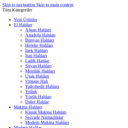
Skip to navigation
Skip to main content
Tüm Kategoriler
Yeni Ürünler
El Halıları
Afgan Halıları
Anadolu Halıları
Bünyan Halıları
Hereke Halıları
İpek Halıları
İran Halıları
Ladik Halılar
Şirvan Halıları
Memlük Halıları
Uşak Halıları
Vintage Halı
Yağcıbedir Halıları
Yolluk
Yörük Halıları
Diğer Halılar
Makina Halıları
Klasik Makina Halıları
Seccade Namazlıklar
Modern Makina Halıları
Modern Halılar