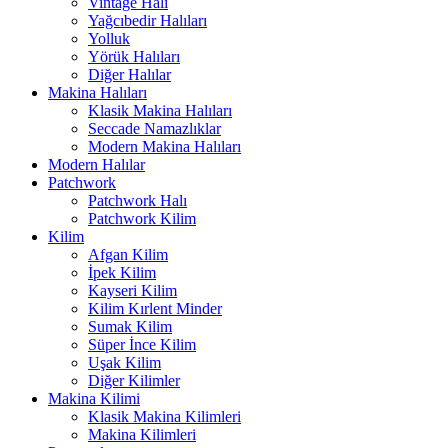
Vintage Halı
Yağcıbedir Halıları
Yolluk
Yörük Halıları
Diğer Halılar
Makina Halıları
Klasik Makina Halıları
Seccade Namazlıklar
Modern Makina Halıları
Modern Halılar
Patchwork
Patchwork Halı
Patchwork Kilim
Kilim
Afgan Kilim
İpek Kilim
Kayseri Kilim
Kilim Kırlent Minder
Sumak Kilim
Süper İnce Kilim
Uşak Kilim
Diğer Kilimler
Makina Kilimi
Klasik Makina Kilimleri
Makina Kilimleri