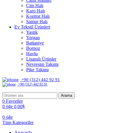
Cami Halıları
Çim Halı
Karo Halı
Kontrat Halı
Samur Halı
Ev Tekstil Ürünleri
Yastık
Yorgan
Battaniye
Bornoz
Havlu
Lisanslı Ürünler
Nevresim Takımı
Pike Takımı
+90 (312) 442 92 91
+90 (312) 442 92 91
Arama
0
Favoriler
0
öğe
0,00
$
0
öğe
Tüm Kategoriler
Anasayfa