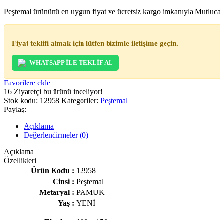
Peştemal ürününü en uygun fiyat ve ücretsiz kargo imkanıyla Mutlucarp
Fiyat teklifi almak için lütfen bizimle iletişime geçin.
WHATSAPP İLE TEKLİF AL
Favorilere ekle
16
Ziyaretçi bu ürünü inceliyor!
Stok kodu:
12958
Kategoriler:
Peştemal
Paylaş:
Açıklama
Değerlendirmeler (0)
Açıklama
Özellikleri
Ürün Kodu :
12958
Cinsi :
Peştemal
Metaryal :
PAMUK
Yaş :
YENİ