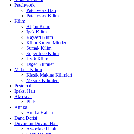
Patchwork
Patchwork Halı
Patchwork Kilim
Kilim
Afgan Kilim
İpek Kilim
Kayseri Kilim
Kilim Kırlent Minder
Sumak Kilim
Süper İnce Kilim
Uşak Kilim
Diğer Kilimler
Makina Kilimi
Klasik Makina Kilimleri
Makina Kilimleri
Peştemal
İpeksi Halı
Aksesuar
PUF
Antika
Antika Halılar
Dana Derisi
Duvardan Duvara Halı
Associated Halı