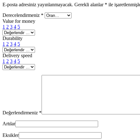
E-posta adresiniz yayınlanmayacak.
Gerekli alanlar
*
ile işaretlenmişl
Derecelendirmeniz
*
Value for money
1
2
3
4
5
Durability
1
2
3
4
5
Delivery speed
1
2
3
4
5
Değerlendirmeniz
*
Artılar
Eksikler