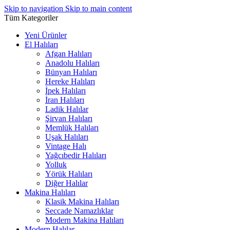
Skip to navigation
Skip to main content
Tüm Kategoriler
Yeni Ürünler
El Halıları
Afgan Halıları
Anadolu Halıları
Bünyan Halıları
Hereke Halıları
İpek Halıları
İran Halıları
Ladik Halılar
Şirvan Halıları
Memlük Halıları
Uşak Halıları
Vintage Halı
Yağcıbedir Halıları
Yolluk
Yörük Halıları
Diğer Halılar
Makina Halıları
Klasik Makina Halıları
Seccade Namazlıklar
Modern Makina Halıları
Modern Halılar