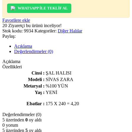
WHATSAPP İLE TEKLİF AL
Favorilere ekle
20
Ziyaretçi bu ürünü inceliyor!
Stok kodu:
9934
Kategoriler:
Diğer Halılar
Paylaş:
Açıklama
Değerlendirmeler (0)
Açıklama
Özellikleri
Cinsi :
ŞAL HALISI
Modeli :
SİVAS ZARA
Metaryal :
%100 YÜN
Yaş :
YENİ
Ebatlar :
175 X 240 = 4,20
Değerlendirmeler (0)
5 üzerinden
0
oy aldı
0 yorum
5 üzerinden
5
oy aldı