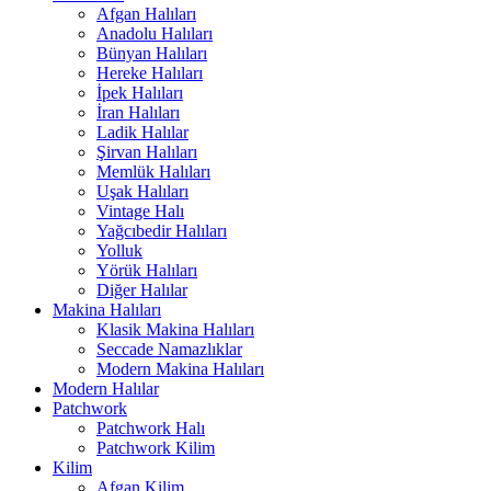
Afgan Halıları
Anadolu Halıları
Bünyan Halıları
Hereke Halıları
İpek Halıları
İran Halıları
Ladik Halılar
Şirvan Halıları
Memlük Halıları
Uşak Halıları
Vintage Halı
Yağcıbedir Halıları
Yolluk
Yörük Halıları
Diğer Halılar
Makina Halıları
Klasik Makina Halıları
Seccade Namazlıklar
Modern Makina Halıları
Modern Halılar
Patchwork
Patchwork Halı
Patchwork Kilim
Kilim
Afgan Kilim