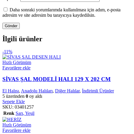
Daha sonraki yorumlarımda kullanılması için adım, e-posta
adresim ve site adresim bu tarayıcıya kaydedilsin.
İlgili ürünler
-11%
Hızlı Görünüm
Favorilere ekle
SİVAS ŞAL MODELİ HALI 129 X 202 CM
El Halısı
,
Anadolu Halıları
,
Diğer Halılar
,
İndirimli Ürünler
5 üzerinden
0
oy aldı
Sepete Ekle
SKU:
03401257
Renk
Sarı
,
Yeşil
Hızlı Görünüm
Favorilere ekle