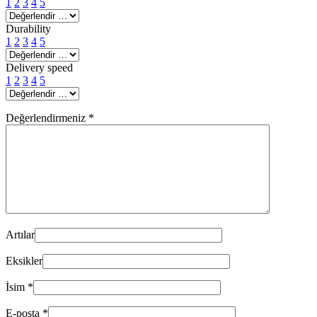
1
2
3
4
5
Durability
1
2
3
4
5
Delivery speed
1
2
3
4
5
Değerlendirmeniz
*
Artılar
Eksikler
İsim
*
E-posta
*