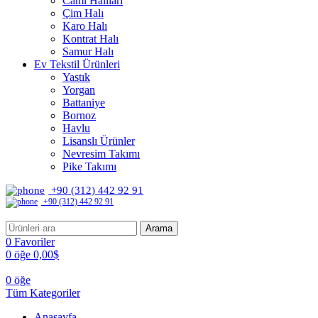
Cami Halıları
Çim Halı
Karo Halı
Kontrat Halı
Samur Halı
Ev Tekstil Ürünleri
Yastık
Yorgan
Battaniye
Bornoz
Havlu
Lisanslı Ürünler
Nevresim Takımı
Pike Takımı
+90 (312) 442 92 91
+90 (312) 442 92 91
Arama
0
Favoriler
0
öğe
0,00
$
0
öğe
Tüm Kategoriler
Anasayfa