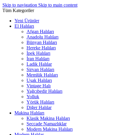
Skip to navigation
Skip to main content
Tüm Kategoriler
Yeni Ürünler
El Halıları
Afgan Halıları
Anadolu Halıları
Bünyan Halıları
Hereke Halıları
İpek Halıları
İran Halıları
Ladik Halılar
Şirvan Halıları
Memlük Halıları
Uşak Halıları
Vintage Halı
Yağcıbedir Halıları
Yolluk
Yörük Halıları
Diğer Halılar
Makina Halıları
Klasik Makina Halıları
Seccade Namazlıklar
Modern Makina Halıları
Modern Halılar