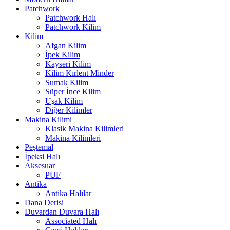
Patchwork
Patchwork Halı
Patchwork Kilim
Kilim
Afgan Kilim
İpek Kilim
Kayseri Kilim
Kilim Kırlent Minder
Sumak Kilim
Süper İnce Kilim
Uşak Kilim
Diğer Kilimler
Makina Kilimi
Klasik Makina Kilimleri
Makina Kilimleri
Peştemal
İpeksi Halı
Aksesuar
PUF
Antika
Antika Halılar
Dana Derisi
Duvardan Duvara Halı
Associated Halı