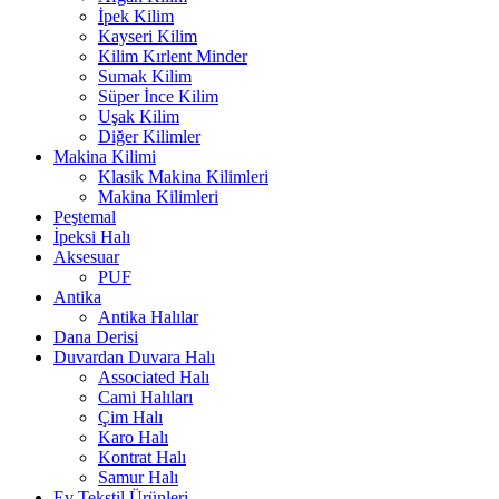
İpek Kilim
Kayseri Kilim
Kilim Kırlent Minder
Sumak Kilim
Süper İnce Kilim
Uşak Kilim
Diğer Kilimler
Makina Kilimi
Klasik Makina Kilimleri
Makina Kilimleri
Peştemal
İpeksi Halı
Aksesuar
PUF
Antika
Antika Halılar
Dana Derisi
Duvardan Duvara Halı
Associated Halı
Cami Halıları
Çim Halı
Karo Halı
Kontrat Halı
Samur Halı
Ev Tekstil Ürünleri