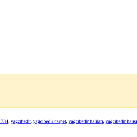
1734
,
yağcıbedir
,
yağcıbedir carpet
,
yağcıbedir halıları
,
yağcıbedir halısı