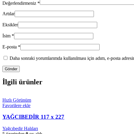
Değerlendirmeniz
*
Artılar
Eksikler
İsim
*
E-posta
*
Daha sonraki yorumlarımda kullanılması için adım, e-posta adresim
İlgili ürünler
Hızlı Görünüm
Favorilere ekle
YAĞCIBEDİR 117 x 227
Yağcıbedir Halıları
5 üzerinden
0
oy aldı