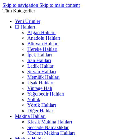
Skip to navigation
Skip to main content
Tüm Kategoriler
Yeni Ürünler
El Halıları
Afgan Halıları
Anadolu Halıları
Bünyan Halıları
Hereke Halıları
İpek Halıları
İran Halıları
Ladik Halılar
Şirvan Halıları
Memlük Halıları
Uşak Halıları
Vintage Halı
Yağcıbedir Halıları
Yolluk
Yörük Halıları
Diğer Halılar
Makina Halıları
Klasik Makina Halıları
Seccade Namazlıklar
Modern Makina Halıları
Modern Halılar