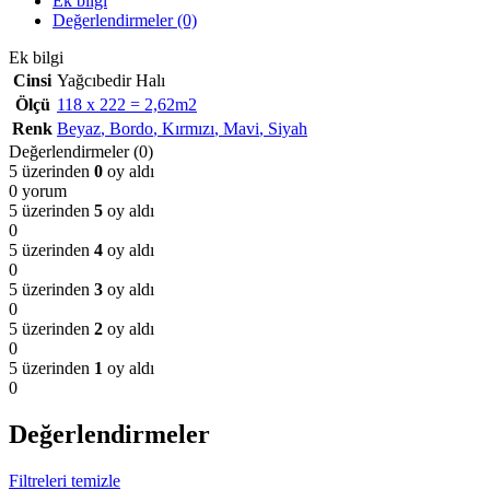
Ek bilgi
Değerlendirmeler (0)
Ek bilgi
Cinsi
Yağcıbedir Halı
Ölçü
118 x 222 = 2,62m2
Renk
Beyaz
,
Bordo
,
Kırmızı
,
Mavi
,
Siyah
Değerlendirmeler (0)
5 üzerinden
0
oy aldı
0 yorum
5 üzerinden
5
oy aldı
0
5 üzerinden
4
oy aldı
0
5 üzerinden
3
oy aldı
0
5 üzerinden
2
oy aldı
0
5 üzerinden
1
oy aldı
0
Değerlendirmeler
Filtreleri temizle