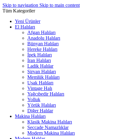
Skip to navigation
Skip to main content
Tüm Kategoriler
Yeni Ürünler
El Halıları
Afgan Halıları
Anadolu Halıları
Bünyan Halıları
Hereke Halıları
İpek Halıları
İran Halıları
Ladik Halılar
Şirvan Halıları
Memlük Halıları
Uşak Halıları
Vintage Halı
Yağcıbedir Halıları
Yolluk
Yörük Halıları
Diğer Halılar
Makina Halıları
Klasik Makina Halıları
Seccade Namazlıklar
Modern Makina Halıları
Modern Halılar