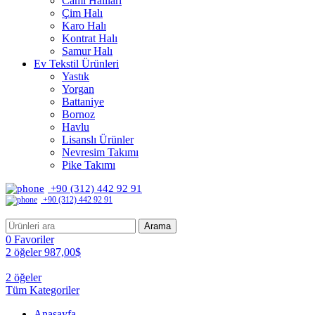
Cami Halıları
Çim Halı
Karo Halı
Kontrat Halı
Samur Halı
Ev Tekstil Ürünleri
Yastık
Yorgan
Battaniye
Bornoz
Havlu
Lisanslı Ürünler
Nevresim Takımı
Pike Takımı
+90 (312) 442 92 91
+90 (312) 442 92 91
Arama
0
Favoriler
2
öğeler
987,00
$
2
öğeler
Tüm Kategoriler
Anasayfa