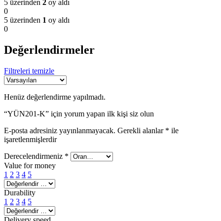
5 üzerinden
2
oy aldı
0
5 üzerinden
1
oy aldı
0
Değerlendirmeler
Filtreleri temizle
Henüz değerlendirme yapılmadı.
“YÜN201-K” için yorum yapan ilk kişi siz olun
E-posta adresiniz yayınlanmayacak.
Gerekli alanlar
*
ile
işaretlenmişlerdir
Derecelendirmeniz
*
Value for money
1
2
3
4
5
Durability
1
2
3
4
5
Delivery speed