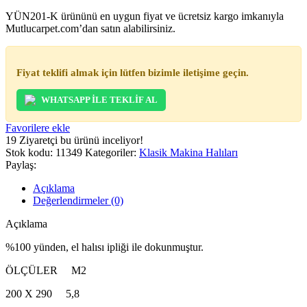
YÜN201-K ürününü en uygun fiyat ve ücretsiz kargo imkanıyla
Mutlucarpet.com’dan satın alabilirsiniz.
Fiyat teklifi almak için lütfen bizimle iletişime geçin.
WHATSAPP İLE TEKLİF AL
Favorilere ekle
19
Ziyaretçi bu ürünü inceliyor!
Stok kodu:
11349
Kategoriler:
Klasik Makina Halıları
Paylaş:
Açıklama
Değerlendirmeler (0)
Açıklama
%100 yünden, el halısı ipliği ile dokunmuştur.
ÖLÇÜLER M2
200 X 290 5,8