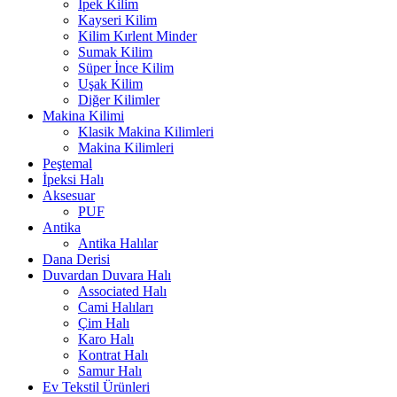
İpek Kilim
Kayseri Kilim
Kilim Kırlent Minder
Sumak Kilim
Süper İnce Kilim
Uşak Kilim
Diğer Kilimler
Makina Kilimi
Klasik Makina Kilimleri
Makina Kilimleri
Peştemal
İpeksi Halı
Aksesuar
PUF
Antika
Antika Halılar
Dana Derisi
Duvardan Duvara Halı
Associated Halı
Cami Halıları
Çim Halı
Karo Halı
Kontrat Halı
Samur Halı
Ev Tekstil Ürünleri