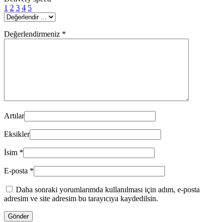
1
2
3
4
5
Değerlendirmeniz
*
Artılar
Eksikler
İsim
*
E-posta
*
Daha sonraki yorumlarımda kullanılması için adım, e-posta
adresim ve site adresim bu tarayıcıya kaydedilsin.