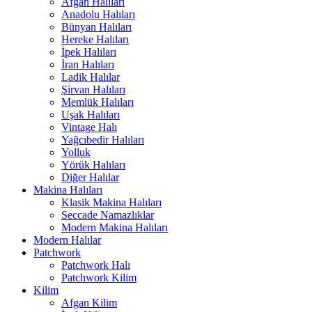
Afgan Halıları
Anadolu Halıları
Bünyan Halıları
Hereke Halıları
İpek Halıları
İran Halıları
Ladik Halılar
Şirvan Halıları
Memlük Halıları
Uşak Halıları
Vintage Halı
Yağcıbedir Halıları
Yolluk
Yörük Halıları
Diğer Halılar
Makina Halıları
Klasik Makina Halıları
Seccade Namazlıklar
Modern Makina Halıları
Modern Halılar
Patchwork
Patchwork Halı
Patchwork Kilim
Kilim
Afgan Kilim