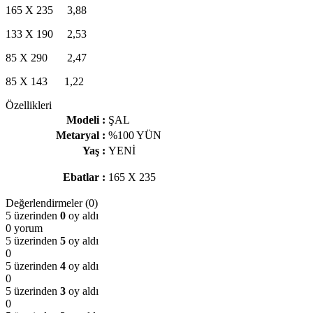
165 X 235 3,88
133 X 190 2,53
85 X 290 2,47
85 X 143 1,22
Özellikleri
Modeli :
ŞAL
Metaryal :
%100 YÜN
Yaş :
YENİ
Ebatlar :
165 X 235
Değerlendirmeler (0)
5 üzerinden
0
oy aldı
0 yorum
5 üzerinden
5
oy aldı
0
5 üzerinden
4
oy aldı
0
5 üzerinden
3
oy aldı
0