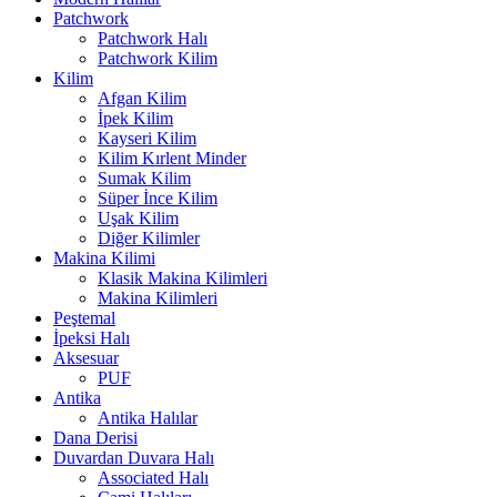
Patchwork
Patchwork Halı
Patchwork Kilim
Kilim
Afgan Kilim
İpek Kilim
Kayseri Kilim
Kilim Kırlent Minder
Sumak Kilim
Süper İnce Kilim
Uşak Kilim
Diğer Kilimler
Makina Kilimi
Klasik Makina Kilimleri
Makina Kilimleri
Peştemal
İpeksi Halı
Aksesuar
PUF
Antika
Antika Halılar
Dana Derisi
Duvardan Duvara Halı
Associated Halı